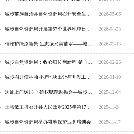
城步苗族自治县自然资源局召开安全生产工作调度会 筑牢自然资源领域安全防线
2026-05-06
城步自然资源局开展第57个世界地球日宣传活动
2026-04-23
植绿护绿添新景 生态振兴美苗乡——城步自然资源局赴丹口镇桃林村开展植树节义务植树活动
2026-03-13
城步自然资源局：收心归位启新程 凝心聚力谋发展
2026-02-26
城步召开儒林商业街地块出让与开发工作座谈会
2026-01-19
送证上门暖民心 确权赋能助振兴—城步县自然资源局为六马六甲村村民送上"定心丸"
2025-12-04
王慧敏主持召开县人民政府2025年第17次常务会议
2025-11-24
城步自然资源局举办耕地保护业务培训会
2025-11-17