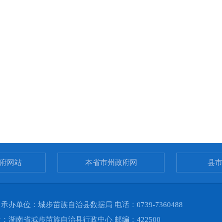
府网站
本省市州政府网
县
单位：城步苗族自治县数据局 电话：0739-7360488
湖南省城步苗族自治县行政中心 邮编：422500