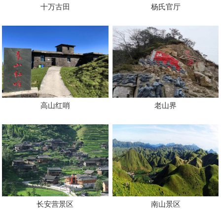
十万古田
杨氏官厅
高山红哨
老山界
长安营景区
南山景区