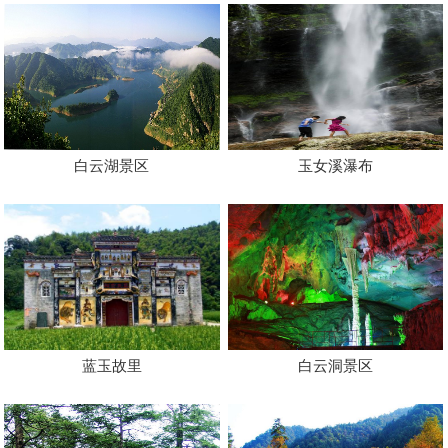
白云湖景区
玉女溪瀑布
蓝玉故里
白云洞景区