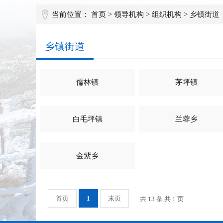
当前位置：
首页
>
领导机构
>
组织机构
>
乡镇街道
乡镇街道
儒林镇
茅坪镇
白毛坪镇
兰蓉乡
金紫乡
首页
1
末页
共 13 条 共 1 页