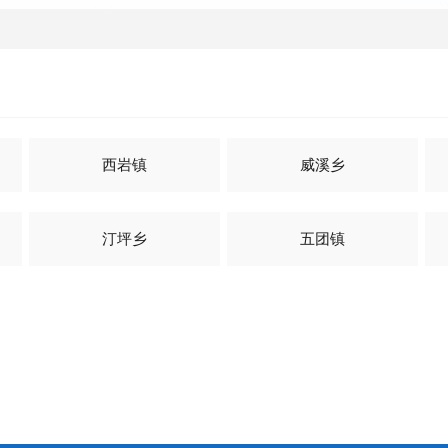
西岩镇
威溪乡
汀坪乡
五团镇