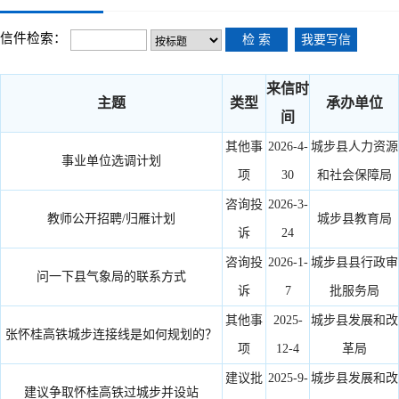
信件检索：
检 索
我要写信
来信时
主题
类型
承办单位
间
其他事
2026-4-
城步县人力资源
事业单位选调计划
项
30
和社会保障局
咨询投
2026-3-
教师公开招聘/归雁计划
城步县教育局
诉
24
咨询投
2026-1-
城步县县行政审
问一下县气象局的联系方式
诉
7
批服务局
其他事
2025-
城步县发展和改
张怀桂高铁城步连接线是如何规划的？
项
12-4
革局
建议批
2025-9-
城步县发展和改
建议争取怀桂高铁过城步并设站