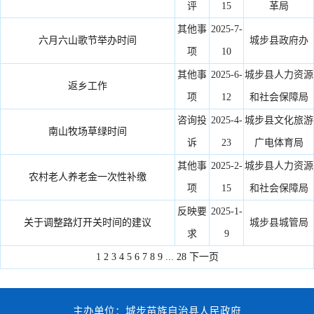
评
15
革局
其他事
2025-7-
六月六山歌节举办时间
城步县政府办
项
10
其他事
2025-6-
城步县人力资源
返乡工作
项
12
和社会保障局
咨询投
2025-4-
城步县文化旅游
南山牧场草绿时间
诉
23
广电体育局
其他事
2025-2-
城步县人力资源
农村老人养老金一次性补缴
项
15
和社会保障局
反映要
2025-1-
关于调整路灯开关时间的建议
城步县城管局
求
9
1
2
3
4
5
6
7
8
9
...
28
下一页
主办单位：城步苗族自治县人民政府