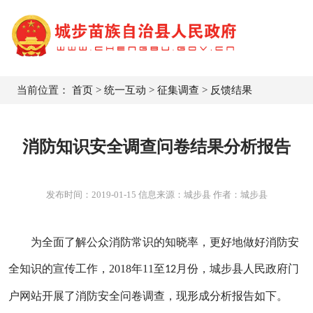
当前位置：
首页
>
统一互动
>
征集调查
>
反馈结果
消防知识安全调查问卷结果分析报告
发布时间：
2019-01-15
信息来源：城步县 作者：城步县
为全面了解公众消防常识的知晓率
，
更好地做好消防安
全知识的宣传工作
，2018
年
11
至
月份
，
城步县
人民政府门
12
户网站开展了消防安全问卷调查
，
现
形成分析报告
如下
。