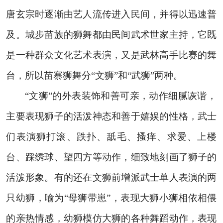
唐玄宗时逐渐由艺人流传进入民间，并得以迅速普
及。城步苗族的狮舞都由民间武术世家主持，它既
是一种群众文化艺术表演，又是武林高手比赛的舞
台，所以苗寨狮舞分“文狮”和“武狮”两种。
“文狮”的外表装饰和善可亲，动作细腻诙谐，
主要表现狮子的活泼神态和善于嬉娱的性格，武士
们表演狮打滚、跌扑、舐毛、搔痒、求爱、上楼
台、踩绣球、望四方等动作，细致地刻画了狮子的
活泼形象。有的还在文狮前增派武士单人表演的两
只幼狮，喻为“母狮带崽”，表现大狮小狮相依相偎
的亲热情感，幼狮模仿大狮的各种舞蹈动作，表现