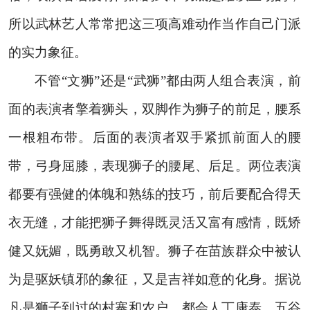
所以武林艺人常常把这三项高难动作当作自己门派
的实力象征。
不管“文狮”还是“武狮”都由两人组合表演，前
面的表演者擎着狮头，双脚作为狮子的前足，腰系
一根粗布带。后面的表演者双手紧抓前面人的腰
带，弓身屈膝，表现狮子的腰尾、后足。两位表演
都要有强健的体魄和熟练的技巧，前后要配合得天
衣无缝，才能把狮子舞得既灵活又富有感情，既矫
健又妩媚，既勇敢又机智。狮子在苗族群众中被认
为是驱妖镇邪的象征，又是吉祥如意的化身。据说
凡是狮子到过的村寨和农户，都会人丁康泰，五谷