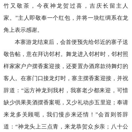
竹又敬茶，今夜神龙贺过喜，吉庆长留主人
家。”主人即敬奉一个红包，并将一块红绸系在龙
角上表示感谢。
本寨游龙结束后，会首便预先给邻近的寨子送
敬告帖，意在拜访邻村。舞龙进入邻村时，邻村照
样家家户户摆香案迎接，还要置办酒席款待舞灯的
客人。在寨门口接龙灯时，寨主摆香案迎接，并祝
辞道：“远方神龙到我村，我寨老少都来迎，可惜
缺少供果美酒摆香案呃，又少礼动步五里迎；奉请
来龙多关顾呃，我们慢步来还情！”会首则答辞
道：“神龙头上三点青，来龙恭贺众乡亲；八十公