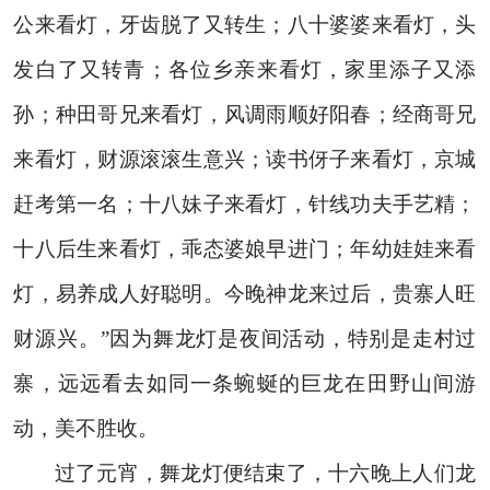
公来看灯，牙齿脱了又转生；八十婆婆来看灯，头
发白了又转青；各位乡亲来看灯，家里添子又添
孙；种田哥兄来看灯，风调雨顺好阳春；经商哥兄
来看灯，财源滚滚生意兴；读书伢子来看灯，京城
赶考第一名；十八妹子来看灯，针线功夫手艺精；
十八后生来看灯，乖态婆娘早进门；年幼娃娃来看
灯，易养成人好聪明。今晚神龙来过后，贵寨人旺
财源兴。”因为舞龙灯是夜间活动，特别是走村过
寨，远远看去如同一条蜿蜒的巨龙在田野山间游
动，美不胜收。
过了元宵，舞龙灯便结束了，十六晚上人们龙