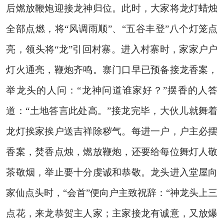
后燃放鞭炮迎接龙神归位。此时，大家将龙灯蜡烛
全部点燃，将“风调雨顺”、“五谷丰登”八个灯笼点
亮，领头将“龙”引回村寨。进入村寨时，家家户户
灯火通亮，鞭炮齐鸣。寨门口早已预备接龙香案，
举龙头的人问：“龙神问道谁家好？”摆香的人答
道：“土地答言此处高。”接龙完毕，大伙儿就舞着
龙灯挨家挨户送吉祥除秽气。每进一户，户主必摆
香案，焚香点烛，燃放鞭炮，还要给每位舞灯人敬
茶敬烟，举止要十分虔诚和恭敬。龙头进入堂屋向
家仙点头时，“会首”便向户主致祝辞：“神龙头上三
点花，来龙恭贺主人家；主家接龙有诚意，又放爆