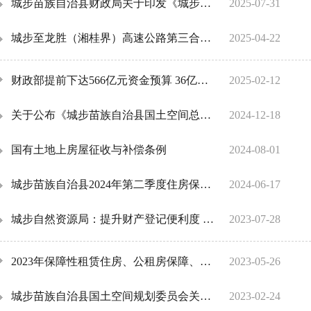
城步苗族自治县财政局关于印发《城步苗族自治县城镇保障性安居工程专项资金管理暂行办法》的通知
2025-07-31
城步至龙胜（湘桂界）高速公路第三合同段（k39+520-k52+574.886）第七批非耕地临时用地审批单 （2025）城自土临字2号
2025-04-22
财政部提前下达566亿元资金预算 36亿元支持湖南城镇保障性安居工程
2025-02-12
关于公布《城步苗族自治县国土空间总体规划(2021-2035年)》的公告
2024-12-18
国有土地上房屋征收与补偿条例
2024-08-01
城步苗族自治县2024年第二季度住房保障家庭租赁补贴发放情况公示
2024-06-17
城步自然资源局：提升财产登记便利度 成功完成“三级跳”
2023-07-28
2023年保障性租赁住房、公租房保障、城镇棚户区改造等计划
2023-05-26
城步苗族自治县国土空间规划委员会关于南山国家公园主入口基础设施建设项目和南山国家公园智慧管理中心用地范围及规划技术指标调...
2023-02-24