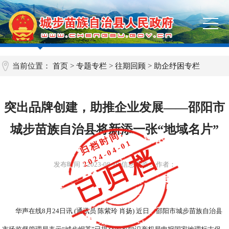
当前位置：
首页
>
专题专栏
>
往期回顾
>
助企纾困专栏
突出品牌创建，助推企业发展——邵阳市
城步苗族自治县将新添一张“地域名片”
归档时间:
2024-04-01
已归档
发布时间：
2023-08-29
信息来源： 作者：
华声在线8月24日讯 (通讯员 陈紫玲 肖扬) 近日，邵阳市城步苗族自治县