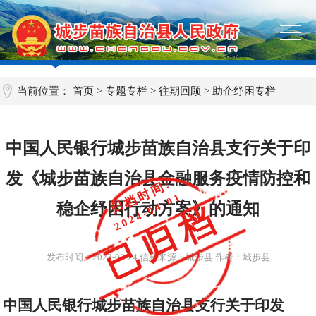
当前位置：
首页
>
专题专栏
>
往期回顾
>
助企纾困专栏
中国人民银行城步苗族自治县支行关于印
发《城步苗族自治县金融服务疫情防控和
归档时间:
2024-04-01
已归档
稳企纾困行动方案》的通知
发布时间：
2023-02-24
信息来源：城步县 作者：城步县
中国人民银行城步苗族自治县支行关于印发