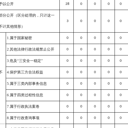
予以公开
28
0
0
0
0
部分公开
（区分处理的，只计这一
3
0
0
0
0
不计其他情形）
1.
属于国家秘密
0
0
0
0
0
2.
其他法律行政法规禁止公开
0
0
0
0
0
3.
危及“三安全一稳定”
0
0
0
0
0
不
4.
保护第三方合法权益
0
0
0
0
0
5.
属于三类内部事务信息
0
0
0
0
0
6.
属于四类过程性信息
0
0
0
0
0
7.
属于行政执法案卷
0
0
0
0
0
8.
属于行政查询事项
0
0
0
0
0