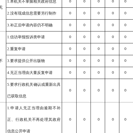
1.
本机关不掌握相关政府信息
0
0
0
0
0
无
2.
没有现成信息需要另行制作
0
0
0
0
0
3.
补正后申请内容仍不明确
0
0
0
0
0
1.
信访举报投诉类申请
0
0
0
0
0
2.
重复申请
0
0
0
0
0
不
3.
要求提供公开出版物
0
0
0
0
0
4.
无正当理由大量反复申请
0
0
0
0
0
5.
要求行政机关确认或重新出具
0
0
0
0
0
已获取信息
1.
申请人无正当理由逾期不补
正、行政机关不再处理其政府
0
0
0
0
0
信息公开申请