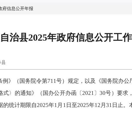
政府信息公开年报
自治县2025年政府信息公开工
步县
条例》（国务院令第
711
号）规定，以及《国务院办公
格式〉的通知》（国办公开办函〔
2021
〕
30
号）要求
据的统计期限自
2025
年
1
月
1
日至
2025
年
12
月
31
日止。