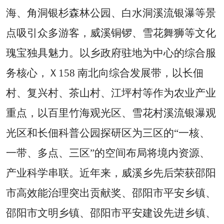
海、角洞银杉森林公园、白水洞溪流银瀑
等景
点吸引众多游客，
威溪铜锣、雪花
舞狮等文化
瑰宝独具魅力。
以乡政府驻地为中心的综合服
务核心
，
Ｘ
158 南北向综合发展带
，
以长佃
村、复兴村、茶山村、江坪村等作为农业产业
重点
，以
百里竹海观光区、雪花村溪流银瀑观
光区和长佃科普公园探研区
为三区的
“
一核、
一带、多点、三区
”的空间布局
将境内资源、
产业
科学串联
。
近年来，威溪乡先后荣获邵阳
市高效能治理突出贡献奖、邵阳市平安乡镇、
邵阳市文明乡镇、邵阳市
平安建设先进乡镇
、