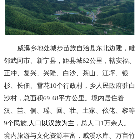
威溪乡地处城步苗族自治县东北边陲，
毗
邻武冈市、新宁县，
距县城
62
公里，辖安福、
正冲、
复兴
、兴隆、白沙、
茶山
、
江坪
、
银
杉
、长佃、雪花
10
个行政村，乡人民政府驻白
沙村
，
总面积
69.48平方公里
。境内居住着
汉、苗、侗、瑶、回、壮、土家、仫佬、黎等
9个民族
,
人口以汉族为主
，总人口
1万余人
。
境内
旅游与文化资源丰富，
威溪水库、万亩竹