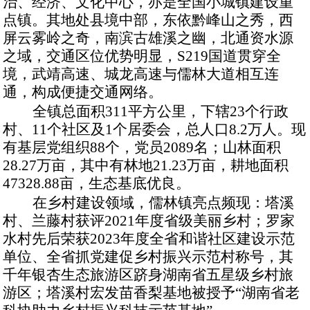
治、经济、文化中心，亦是全国小城镇建设重
点镇。其地处县境中部，东依黔峰山之秀，西
屏云雾岭之奇，南滨古雄溪之幽，北通资水源
之域，交通区位优势明显，S219国道贯穿全
境，武靖高速、城龙高速与儒林大道相互连
通，构成便捷交通网络。
全镇总面积
311平方公里，下辖23个行政
村、11个社区及1个居委会，总人口8.2万人。现
有基层党组织88个，党员2089名；山林面积
28.27万亩，其中有林地21.23万亩，耕地面积
47328.88亩，生态基底优良。
在乡村建设领域，儒林镇亮点频现：塔溪
村、兰藤村获评
2021年度省级美丽乡村；罗家
水村先后荣获2023年度全省和谐社区建设示范
单位、全省抓党建促乡村振兴示范村称号，其
千年银杏生态旅游区跻身湖南省五星级乡村旅
游区；塔溪村宏发苗香梨基地被授予
“
湖南省老