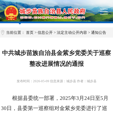
当前位置：
首页
>
信息公开
>
法定主动公开内容
>
通知公告
中共城步苗族自治县金紫乡党委关于巡察
整改进展情况的通报
发布时间：
2026-05-09
信息来源：城步县 作者：城步县
根据县委统一部署，
2025
年
3
月
24
日至
5
月
30
日，县委第一巡察组对金紫乡党委进行了巡