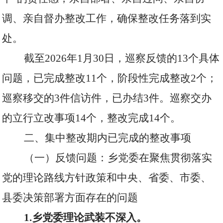
调、亲自督办整改工作，确保整改任务落到实
处。
截至
2026
年
1
月
30
日，巡察反馈的
13
个具体
问题，已完成整改
11
个，阶段性完成整改
2
个；
巡察移交的
3
件信访件，已办结
3
件。巡察交办
的立行立改事项
14
个，整改完成
14
个。
二、集中整改期内已完成的整改事项
（一）反馈问题：乡党委在聚焦贯彻落实
党的理论路线方针政策和中央、省委、市委、
县委决策部署方面存在的问题
1.
乡党委理论武装不深入。