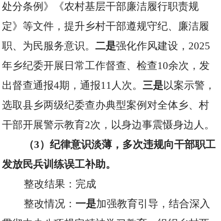
处分条例》《农村基层干部廉洁履行职责规
定》等文件，提升乡村干部遵规守纪、廉洁履
职、为民服务意识。
二是
强化作风建设，
2025
年乡纪委开展日常工作督查、检查
10
余次，发
出督查通报
4
期，通报
11
人次。
三是
以案示警，
选取县乡两级纪委查办典型案例对全体乡、村
干部开展警示教育
2
次，以身边事震慑身边人。
（
3
）纪律意识淡薄，多次违规向干部职工
发放民兵训练误工补助。
整改结果：完成
整改情况：
一是
加强教育引导，结合深入