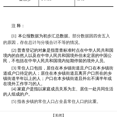
注
释：
[1]
本公报数据为初步汇总数据
。
部分数据因四舍五入
的原因，存在总计与分项合计不等的情况。
[2]
普查登记的对象是指普查标准时点在中华人民共和国
境内的自然人以及在中华人民共和国境外但未定居的中国公
民，不包括在中华人民共和国境内短期停留的境外人员。
[3]
常住人口包括，居住在本乡镇街道
且
户口在本乡镇街
道或户口待定的人；居住在本乡镇街道且离开户口所在的乡
镇街道半年以上的人；户口在本乡镇街道且外出不满半年或
在境外工作学习的人。
[4]
家庭户是指以家庭成员关系为主、居住一处共同生活
的人组成的户。
[5]
指各
乡镇
的常住人口占
全
县
常住人口的比重。
【关闭】