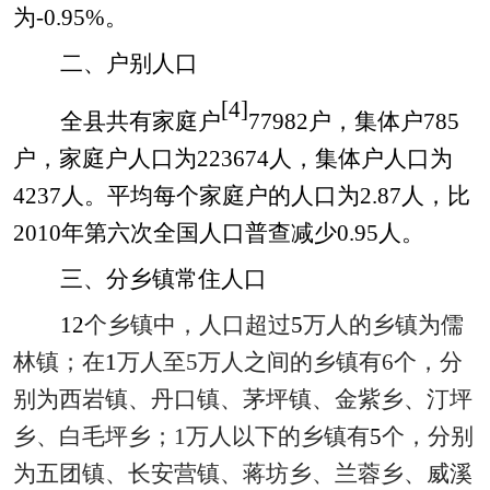
为
-0.95%
。
二、户别人口
[4]
全县
共有家庭户
77982
户，集体户
785
户，家庭户人口为
223674
人，集体户人口为
4237
人。平均每个家庭户的人口为
2.87
人，比
2010
年第六次全国人口普查减少
0.95
人。
三
、
分乡镇常住人口
12
个
乡镇
中，人口超过
5
万人的
乡镇
为
儒
林镇
；在
1
万人至
5
万人之间的
乡镇
有
6
个，分
别为
西岩镇、丹口镇、茅坪镇、金紫乡、汀坪
乡、白毛坪乡
；
1
万人
以下的乡镇有
5
个，分别
为
五团镇、长安营镇、蒋坊乡、兰蓉乡、威溪