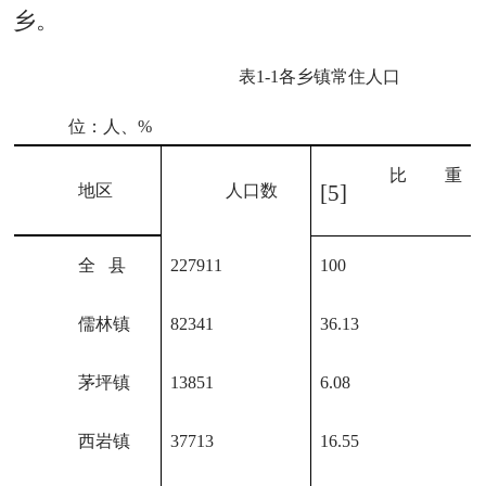
乡
。
表
1-1
各
乡镇
常住人口
位：人、
%
比
重
[5]
地区
人口数
全
县
227911
100
儒林镇
82341
36.13
茅坪镇
13851
6.08
西岩镇
37713
16.55