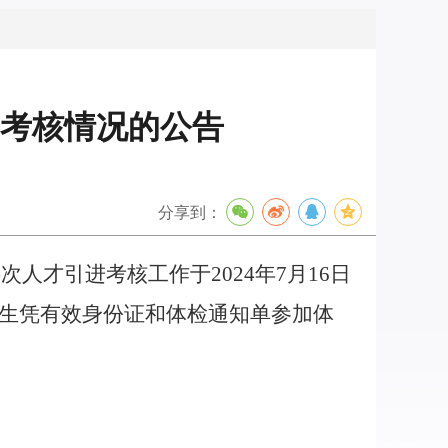
进考核情况的公告
分享到：
层次人才引进考核工作于
2024
年
7
月
16
日
生凭有效身份证和体检通知单参加体