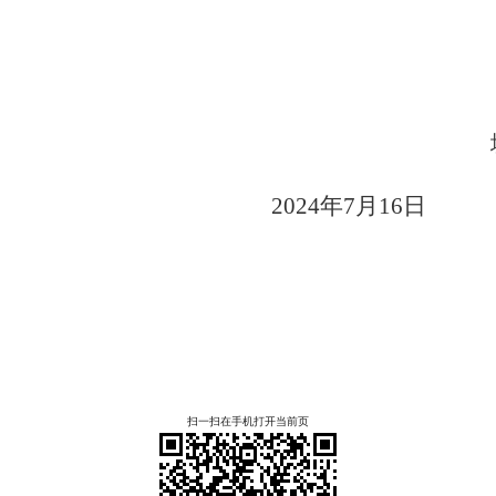
2024
年
7
月
16
日
扫一扫在手机打开当前页