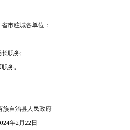
、
省市驻城各单位：
场长职务
;
师职务
。
苗族自治县人民政府
202
4
年
2
月
22
日