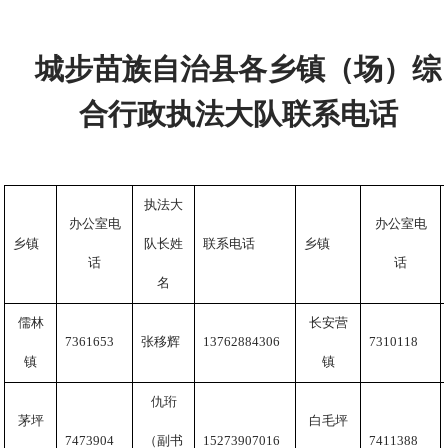
城步苗族自治县各乡镇（场）综
合行政执法大队联系电话
执法大
办公室电
办公室电
乡镇
队长姓
联系电话
乡镇
话
话
名
儒林
长安营
7361653
张移辉
13762884306
7310118
镇
镇
仇珩
茅坪
白毛坪
7473904
（副书
15273907016
7411388