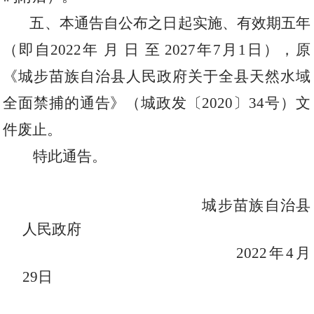
五、本通告自公布之日起实施、有效期五年
（即自
2022
年 月 日 至
2027
年
7
月
1
日），原
《城步苗族自治县人民政府关于全县天然水域
全面禁捕的通告》（城政发〔
2020
〕
34
号）文
件废止。
特此通告。
城步苗族自治县
人民政府
2022
年
4
月
29
日