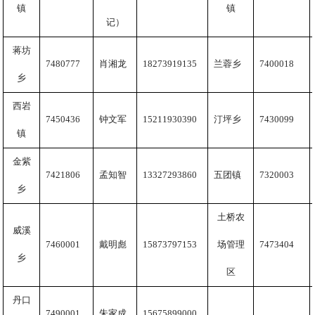
镇
镇
记）
蒋坊
7480777
肖湘龙
18273919135
兰蓉乡
7400018
乡
西岩
7450436
钟文军
15211930390
汀坪乡
7430099
镇
金紫
7421806
孟知智
13327293860
五团镇
7320003
乡
土桥农
威溪
7460001
戴明彪
15873797153
场管理
7473404
乡
区
丹口
7490001
朱家成
15675899000