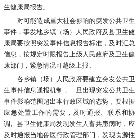
生健康局
报告。
对可能造成重大社会影响的突发公共卫生
事件
，
事发地
乡镇（场）
人民政府及
县卫生健
康局
要按照突发事件信息报告标准
，
及时汇总
信息
，
按规定时限报告上级人民政府及
卫生健
康
部门
，
紧急情况可越级上报。
各乡镇（场）
人民政府
要建立突发公共卫
生事件信息通报机制
，
一旦出现突发公共卫生
事件影响范围超出本行政区域的态势
，
要根据
应急处置工作的需要
，
及时通报
、
联系和协
调。县
卫生健康局
发现发生人畜共患病时
，
应
及时通报当地兽医行政管理部门
，
发现食源性