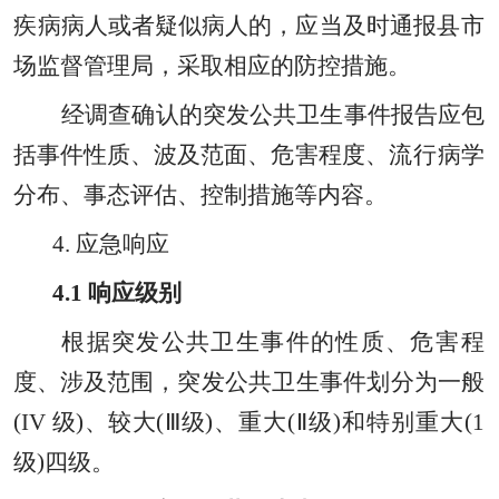
疾病病人或者疑似病人的
，
应当及时通报
县
市
场
监督管理局，
采取相应的防控措施。
经调查确认的突发公共卫生事件报告应包
括事件性质
、
波及范面
、
危害程度
、
流行病学
分布
、
事态评估
、
控制措施等内容。
4. 应急响应
4.1
响应级别
根据突发公共卫生事件的性质
、
危害程
度
、
涉及范围
，
突发公共卫生事件划分为一般
(IV 级)
、
较大
(Ⅲ级)
、
重大
(Ⅱ级)和特别重大(1
级)四级。