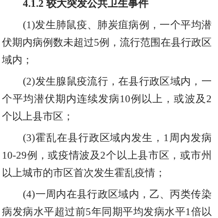
4.1.2
较大突发公共卫生事件
(1)发生肺鼠疫
、
肺炭疽病例
，
一个平均潜
伏期内病例数未超过
5例
，
流行范围在县行政区
域内；
(2)发生腺鼠疫流行
，
在县行政区域内
，
一
个平均潜伏期内连续发病
10例以上
，
或波及
2
个以上县市区；
(3)霍乱在县行政区域内发生
，
1周内发病
10-29例
，
或疫情波及
2个以上县市区
，
或市州
以上城市的市区首次发生霍乱疫情；
(4)一周内在县行政区域内
，
乙
、
丙类传染
病发病水平超过前
5年同期平均发病水平1倍以