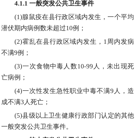
4.1.1
一般突发公共卫生事件
(1)腺鼠疫在县行政区域内发生
，
一个平均
潜伏期内病例数未超过
10例；
(2)霍乱在县行政区域内发生
，
1周内发病
不满
9例；
(3)一次食物中毒人数10-99人
，
未出现死
亡病例；
(4)一次性发生急性职业中毒
不满
9人
，
造
成
不满
3人死亡；
(5)县级以上
卫生健康
行政部门认定的其他
一般突发公共卫生事件。