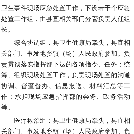
卫生事件现场应急处置工作
，
下设若干个应急
处置工作组
，
由县直相关部门分管负责人任组
长。
综合协调组：
县卫生健康局
牵头
，
县直相
关部门
、
事发地
乡镇（场）
人民政府参加。负
责贯彻落实指挥部下达的各项指令
、
任务；统
筹
、
组织现场处置工作
，
负责现场处置的沟通
协调
、
督查督办
、
信息报送
、
材料汇总等工
作；承担现场应急指挥部的会务
、
政务活动
等。
医疗救治组：
县卫生健康局
牵头
，
县直相
关部门
、
事发地
乡镇（场）
人民政府参加。负