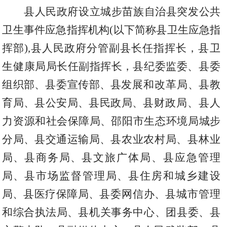
县人民政府设立城步苗族自治县突发公共
卫生事件应急指挥机构
(以下简称县卫生应急指
挥部),县人民政府分管副县长任指挥长
，
县卫
生健康局局长任副指挥长
，
县纪委监委
、
县委
组织部
、
县委宣传部
、
县
发展和改革局、
县教
育局
、
县公安局
、
县民政局
、
县财政局
、
县人
力资源和社会保障局
、
邵阳市生态环境局城步
分局
、
县交通运输局
、
县农业农村局
、
县林业
局
、
县商务局
、
县文旅广体局
、
县应急管理
局
、
县市场监督管理局
、
县住房和城乡建设
局
、
县医疗保障局
、
县委网信办
、
县城市管理
和综合执法局
、
县机关事务
中心、
团县委
、
县