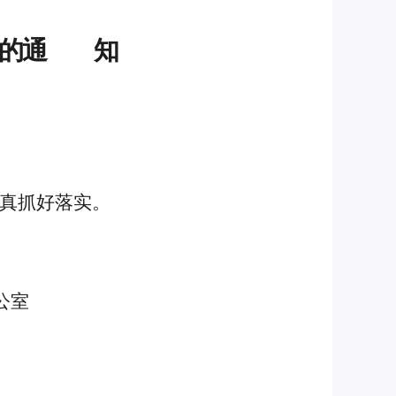
的
通
知
真抓好落实。
公室