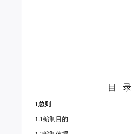
目
录
1总则
1.1编制目的