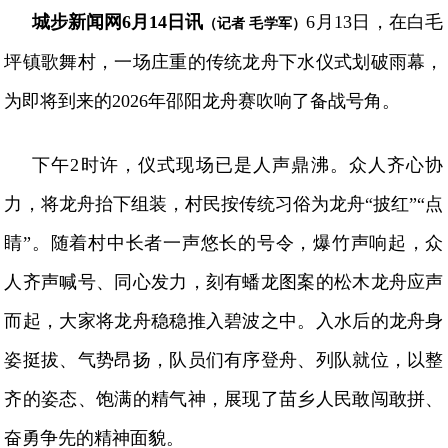
城步新闻网
6月14日讯
6月13日，在白毛
（记者
毛学军）
坪镇歌舞村，一场庄重的传统龙舟下水仪式划破雨幕，
为即将到来的2026年邵阳龙舟赛吹响了备战号角。
下午
2时许，仪式现场已是人声鼎沸。众人齐心协
力，将龙舟抬下组装，村民按传统习俗为龙舟“披红”“点
睛”。随着村中长者一声悠长的号令，爆竹声响起，众
人齐声喊号、同心发力，刻有蟠龙图案的松木龙舟应声
而起，大家将龙舟稳稳推入碧波之中。入水后的龙舟身
姿挺拔、气势昂扬，队员们有序登舟、列队就位，以整
齐的姿态、饱满的精气神，展现了苗乡人民敢闯敢拼、
奋勇争先的精神面貌。