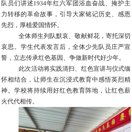
队员们讲述
1934
年红六军团浴血奋战、掩护主
力转移的革命故事，引导大家铭记历史、感恩
先烈，厚植爱国情怀。
全体师生列队默哀、敬献鲜花，寄托深切
哀思。学生代表发言后，全体少先队员庄严宣
誓，立志传承红色基因、争做新时代好少年。
此次活动将实践清扫、红色宣讲与仪式缅
怀相结合，让师生在沉浸式教育中感悟英烈精
神。学校将持续用好红色教育阵地，让红色薪
火代代相传。