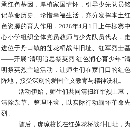
承红色基因，厚植家国情怀，引导少先队员铭
记革命历史、珍惜幸福生活，充分发挥本土红
色资源的育人作用，
2026
年
4
月
1
日上午
柳寨中
心小学组织全体党员教师与少先队员代表，走
进位于丹口镇的莲花桥战斗旧址、红军烈士墓
——
开展
“
清明追思祭英烈
红色润心育少年
”
清
明祭英烈主题活动，让师生们在家门口的红色
阵地，接受深刻的爱国主义教育与精神洗礼。
活动伊始，师生们共同清扫红军烈士墓，
清除杂草、整理环境，以实际行动缅怀革命先
烈。
随后，廖琼校长在红莲花桥战斗旧址，为