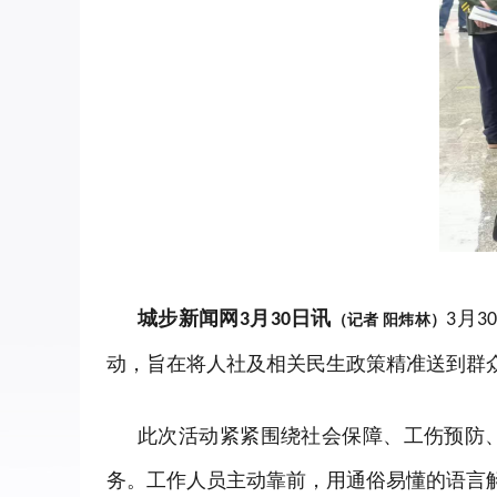
城步新闻网
月
日讯
月
3
30
3
3
（记者
阳炜林）
动，旨在将人社及相关民生政策精准送到群
此次活动紧紧围绕社会保障、工伤预防
务。工作人员主动靠前，用通俗易懂的语言