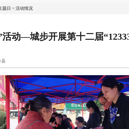
主题日
>
活动情况
活动—城步开展第十二届“123
步县