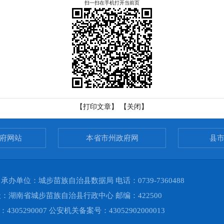
扫一扫在手机打开当前页
【打印文章】
【关闭】
府网站
本省市州政府网
县
单位：城步苗族自治县数据局 电话：0739-7360488
湖南省城步苗族自治县行政中心 邮编：422500
4305290007 公安机关备案号：
43052902000013