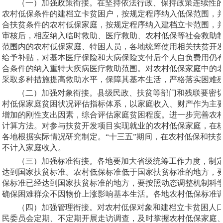
（一）加强政策衔接。在坚持依法行政、保持政策连续性
农村低保条件的建档立卡贫困户，按规定程序纳入低保范围，
合扶贫条件的农村低保家庭，按规定程序纳入建档立卡范围，
审核后，相应纳入临时救助、医疗救助、农村低保等社会救助
范围内的农村低保家庭、特困人员，各地统筹使用相关扶贫开
给予补贴，对基本医疗保险和大病保险支付后个人自负费用仍
合条件的纳入重特大疾病医疗救助范围。对农村低保家庭中的
采取多种措施提高救助水平，保障其基本生活，严格落实困难
（二）加强对象衔接。县级民政、扶贫等部门和残联要密
村低保家庭贫困状况评估指标体系，以家庭收入、财产作为主
增加的刚性支出因素，综合评估家庭贫困程度。进一步完善农
计算方法。对参与扶贫开发项目实现就业的农村低保家庭，在
各地根据实际情况研究制定。“十三五”期间，在农村低保和扶
不计入家庭收入。
（三）加强标准衔接。各地要加大省级统筹工作力度，制
达到国家扶贫标准。农村低保标准低于国家扶贫标准的地方，
保标准已经达到国家扶贫标准的地方，要按照动态调整机制科
确保困难群众不因物价上涨影响基本生活。各地农村低保标准
（四）加强管理衔接。对农村低保对象和建档立卡贫困人
民委员会定期、不定期开展走访调查，及时掌握农村低保家庭