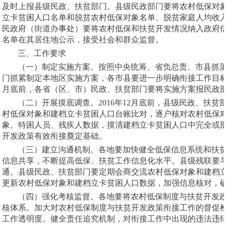
及时上报县级民政、扶贫部门。县级民政部门要将农村低保对
立卡贫困人口名单和脱贫农村低保对象名单、脱贫家庭人均收
民政府（街道办事处）要将农村低保和扶贫开发情况纳入政府
名单在其居住地公示，接受社会和群众监督。
三、工作要求
（一）制定实施方案。按照中央统筹、省负总责、市县抓
门抓紧制定本地区实施方案，各市县要进一步明确衔接工作目标、
月底前，各省（区、市）民政、扶贫部门要将实施方案报民政
（二）开展摸底调查。2016年12月底前，县级民政、扶
村低保对象和建档立卡贫困人口台账比对，逐户核对农村低保
象、特困人员、残疾人数据，摸清建档立卡贫困人口中完全或
开发政策有效衔接奠定基础。
（三）建立沟通机制。各地要加快健全低保信息系统和扶
信息共享，不断提高低保、扶贫工作信息化水平。县级残联要
通。县级民政、扶贫部门要定期会商交流农村低保对象和建档
更新农村低保对象和建档立卡贫困人口数据，加强信息核对，
（四）强化考核监督。各地要将农村低保制度与扶贫开发
核体系。加大对农村低保制度与扶贫开发政策衔接工作的督促
工作透明度。健全责任追究机制，对衔接工作中出现的违法违