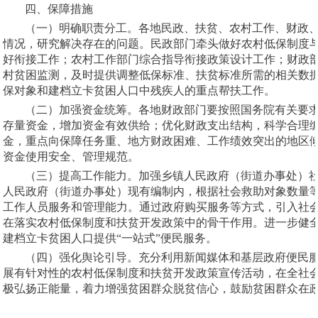
四、保障措施
（一）明确职责分工。各地民政、扶贫、农村工作、财政
情况，研究解决存在的问题。民政部门牵头做好农村低保制度
好衔接工作；农村工作部门综合指导衔接政策设计工作；财政
村贫困监测，及时提供调整低保标准、扶贫标准所需的相关数
保对象和建档立卡贫困人口中残疾人的重点帮扶工作。
（二）加强资金统筹。各地财政部门要按照国务院有关要
存量资金，增加资金有效供给；优化财政支出结构，科学合理
金，重点向保障任务重、地方财政困难、工作绩效突出的地区
资金使用安全、管理规范。
（三）提高工作能力。加强乡镇人民政府（街道办事处）
人民政府（街道办事处）现有编制内，根据社会救助对象数量
工作人员服务和管理能力。通过政府购买服务等方式，引入社
在落实农村低保制度和扶贫开发政策中的骨干作用。进一步健全
建档立卡贫困人口提供“一站式”便民服务。
（四）强化舆论引导。充分利用新闻媒体和基层政府便民
展有针对性的农村低保制度和扶贫开发政策宣传活动，在全社
极弘扬正能量，着力增强贫困群众脱贫信心，鼓励贫困群众在