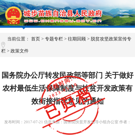
当前位置：
首页
>
专题专栏
>
往期回顾
>
脱贫攻坚政策宣传专
栏
>
政策文件
国务院办公厅转发民政部等部门 关于做好
归档时间:
2023-05-10
农村最低生活保障制度与扶贫开发政策有
已归档
效衔接指导意见的通知
发布时间：
2017-07-21
信息来源：国务院扶贫开发领导小组办公室 作者：