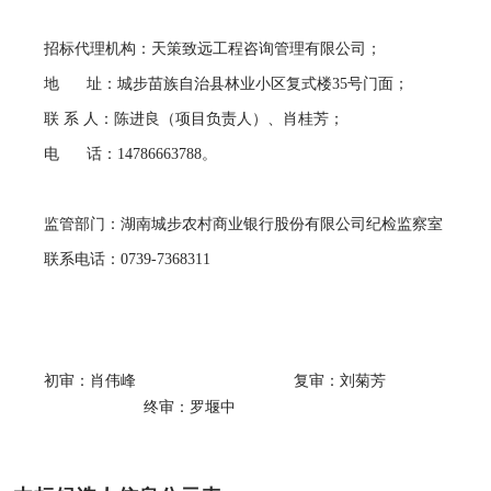
招标代理机构：天策致远工程咨询管理有限公司；
地
址：城步苗族自治县林业小区复式楼
35号门面；
联
系
人：陈进良（项目负责人）、肖桂芳；
电
话：
14786663788。
监管部门：湖南城步农村商业银行股份有限公司纪检监察室
联系电话：
0739-7368311
初审：肖伟峰
复审：刘菊芳
终审：罗堰中