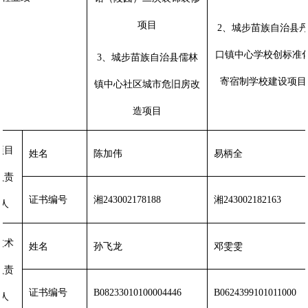
项目
2、城步苗族自治县
口镇中心学校创标准
3、城步苗族自治县儒林
寄宿制学校建设项目
镇中心社区城市危旧房改
造项目
项目
姓名
陈加伟
易柄全
负责
证书编号
湘
243002178188
湘
243002182163
人
技术
姓名
孙飞龙
邓雯雯
负责
证书编号
B08233010100004446
B0624399101011000
人