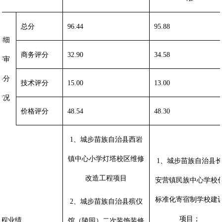
总分
96.44
95.88
详细
商务评分
32.90
34.58
评审
得分
技术评分
15.00
13.00
情况
价格评分
48.54
48.30
1、城步苗族自治县西岩
镇中心小学灯塔校区维修
1、城步苗族自治县
改造工程项目
安营镇民族中心学校
标准化寄宿制学校建
2、城步苗族自治县殡仪
项目；
工程业绩
馆（陵园）二次装饰装修