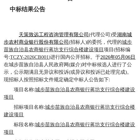
中标结果公告
天策致远工程咨询管理有限公司
(
代理公司
)受
湖南城
步农村商业银行股份有限公司
(招标人)的委托，代理的
城步
苗族自治县农商银行蒋坊支行综合楼建设项目
项目
(招标编
号:
TCZY-2026CB001
)进行国内公开招标。于
202
6
年
05
月
06
日
在
城步苗族自治县人民政府网
(媒介)对中标候选人进行了公
示，公示期满且无异议和投诉(或异议和投诉已处理完成)。
现招标人按照招标文件规定确定中标人公告如下:
项目名称
:
城步苗族自治县农商银行蒋坊支行综合楼建设
项目
招标项目名称
:
城步苗族自治县农商银行蒋坊支行综合楼
建设项目
标段名称
:
城步苗族自治县农商银行蒋坊支行综合楼建设
项目