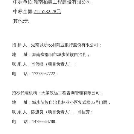
中标单位
:
湖南柏垚工程建设有限公司
中标金额
:
2125582.28元
其他
:
无
招
标
人：湖南城步农村商业银行股份有限公司；
地
址：湖南省邵阳市城步苗族自治县；
联
系
人：
肖伟峰（项目负责人）
；
电
话：
17373937722；
招标代理机构：天策致远工程咨询管理有限公司；
地
址：城步苗族自治县林业小区复式楼
35号门面；
联
系
人：陈进良（项目负责人）、肖桂芳；
电
话：
14786663788。