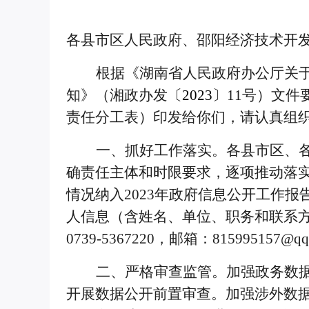
各县市区人民政府、邵阳经济技术开
根据《湖南省人民政府办公厅关于
知
》（湘政办发
〔
2
023
〕
11号
）文件
责任分工表）印发给你们，请认真组
一、抓好工作落实。
各县市区、
确责任主体和时限要求，逐项推动落实
情况纳入
2023年政府信息公开工作
人信息（含姓名、单位、职务和联系
0
739-5367220
，邮箱：
815995157@qq
二、严格审查监管。
加强政务数
开展数据公开前置审查。加强涉外数