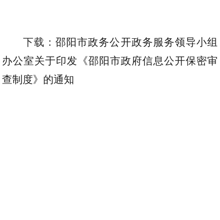
下载：
邵阳市政务公开政务服务领导小组
办公室关于印发《邵阳市政府信息公开保密审
查制度》的通知