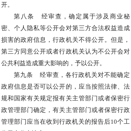
开。
第八条 经审查，确定属于涉及商业秘
密、个人隐私等公开会对第三方合法权益造成
损害的政府信息，行政机关不得公开。但是，
第三方同意公开或者行政机关认为不公开会对
公共利益造成重大影响的，予以公开。
第九条 经审查，各行政机关对不能确定
政府信息是否可以公开的，应当按照法律、法
规和国家有关规定报有关主管部门或者保密行
政管理部门确定，有关主管部门或者保密行政
管理部门应当在收到行政机关的报告后10个工