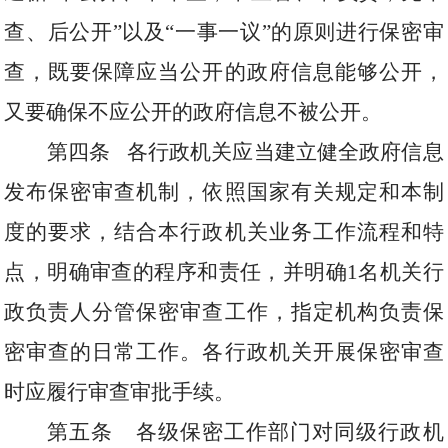
查、后公开”以及“一事一议”的原则进行保密审
查，既要保障应当公开的政府信息能够公开，
又要确保不应公开的政府信息不被公开。
第四条 各行政机关应当建立健全政府信息
发布保密审查机制，依照国家有关规定和本制
度的要求，结合本行政机关业务工作流程和特
点，明确审查的程序和责任，并明确1名机关行
政负责人分管保密审查工作，指定机构负责保
密审查的日常工作。各行政机关开展保密审查
时应履行审查审批手续。
第五条 各级保密工作部门对同级行政机