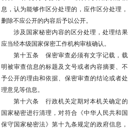
息，认为能够作区分处理的，应作区分处理，
删除不应公开的内容后予以公开。
涉及国家秘密内容的区分处理，处理结果
应当经本级国家保密工作机构审核确认。
第十五条 保密审查必须有文字记载，载
明被审查信息的标题及文号或者内容摘要、不
予公开的理由和依据、保密审查的结论或者处
理意见等信息。
第十六条 行政机关定期对本机关确定的
国家秘密进行清理，对符合《中华人民共和国
保守国家秘密法》第十九条规定的政府信息，