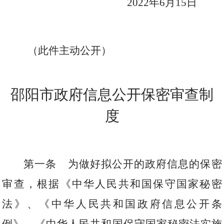
2022年
6
月15
日
（此件主动公开）
邵阳市
政府信息公开保密审查制
度
第一条 为做好拟公开的政府信息的保密
审查，根据《中华人民共和国保守国家秘密
法》、《中华人民共和国政府信息公开条