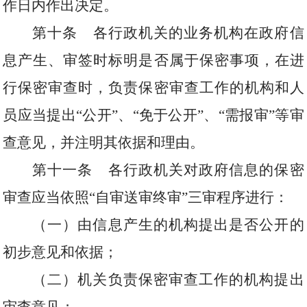
作日内作出决定。
第十条 各行政机关的业务机构在政府信
息产生、审签时标明是否属于保密事项，在进
行保密审查时，负责保密审查工作的机构和人
员应当提出“公开”、“免于公开”、“需报审”等审
查意见，并注明其依据和理由。
第十一条 各行政机关对政府信息的保密
审查应当依照“自审送审终审”三审程序进行：
（一）由信息产生的机构提出是否公开的
初步意见和依据；
（二）机关负责保密审查工作的机构提出