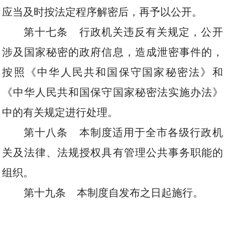
应当及时按法定程序解密后，再予以公开。
第十七条 行政机关违反有关规定，公开
涉及国家秘密的政府信息，造成泄密事件的，
按照《中华人民共和国保守国家秘密法》和
《中华人民共和国保守国家秘密法实施办法》
中的有关规定进行处理。
第十八条 本制度适用于全市各级行政机
关及法律、法规授权具有管理公共事务职能的
组织。
第十九条 本制度自发布之日起施行。