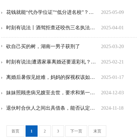
花钱就能“代办学位证”“低分进名校”？骗子在向你招手了！
2025-05-09
时刻有说法丨酒驾拒查还咬伤三名执法人员 男子妨害公务获刑半年
2025-04-01
砍自己买的树，湖南一男子获刑了
2025-03-20
时刻有说法|遭遇家暴离婚还要退彩礼？律师：这些情形可不退！
2025-02-21
离婚后暑假见娃难，妈妈的探视权该如何 “破冰” 执行？
2025-01-17
妹妹照顾患病兄嫂至去世，要求和第一顺序继承人共同继承遗产，法院判了！
2024-12-03
退伙时合伙人之间出具借条，能否认定为民间借贷？
2024-11-18
首页
1
2
3
下一页
末页