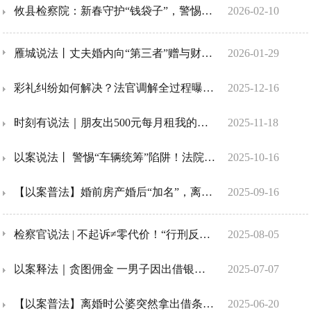
攸县检察院：新春守护“钱袋子”，警惕“保单服务”陷阱
2026-02-10
雁城说法丨丈夫婚内向“第三者”赠与财产，离婚后前妻能否要求返还？
2026-01-29
彩礼纠纷如何解决？法官调解全过程曝光！
2025-12-16
时刻有说法｜朋友出500元每月租我的微信号，这钱能赚吗？
2025-11-18
以案说法丨 警惕“车辆统筹”陷阱！法院：非正规保险不具赔付效力
2025-10-16
【以案普法】婚前房产婚后“加名”，离婚时能平分吗？
2025-09-16
检察官说法 | 不起诉≠零代价！“行刑反向衔接”让非法狩猎者付出代价
2025-08-05
以案释法｜贪图佣金 一男子因出借银行卡洗钱获刑
2025-07-07
【以案普法】离婚时公婆突然拿出借条，200万是情还是债？
2025-06-20