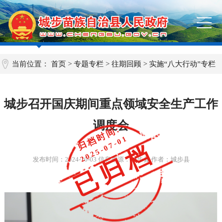
当前位置：
首页
>
专题专栏
>
往期回顾
>
实施“八大行动”专栏
城步召开国庆期间重点领域安全生产工作
调度会
归档时间:
2025-07-01
已归档
发布时间：
2024-10-03
信息来源：城步县 作者：城步县