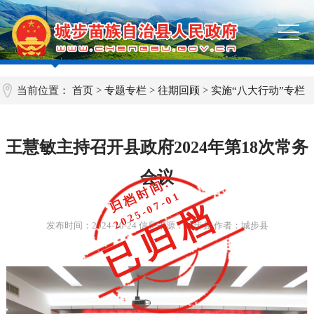
当前位置：
首页
>
专题专栏
>
往期回顾
>
实施“八大行动”专栏
王慧敏主持召开县政府2024年第18次常务
会议
归档时间:
2025-07-01
已归档
发布时间：
2024-10-24
信息来源：城步县 作者：城步县