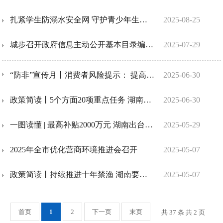
扎紧学生防溺水安全网 守护青少年生命安全
2025-08-25
城步召开政府信息主动公开基本目录编制工作全县动员暨培训会议
2025-07-29
“防非”宣传月丨消费者风险提示： 提高警惕，认清非法金融“新变种”
2025-06-30
政策简读丨5个方面20项重点任务 湖南这样建设国家数据要素综试区
2025-06-30
一图读懂 | 最高补贴2000万元 湖南出台政策助推中非经贸发展
2025-05-29
2025年全市优化营商环境推进会召开
2025-05-07
政策简读丨持续推进十年禁渔 湖南要做好这11项
2025-05-07
首页
1
2
下一页
末页
共 37 条 共 2 页