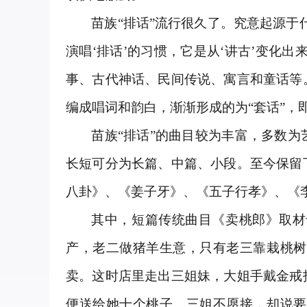
苗族“排话”流行很久了。究意起源
演唱‘排话’的习惯，它是从‘讲古’变化
事、古代神话、民间传说、寓言和童话等
编成唱词和韵白，渐渐形成的为“套话”，
苗族“排话”的曲目较为丰富，多数
长短可分为长篇、中篇、小段。至今保留
八卦》、《姜子牙》、《五子行孝》、《
其中，短篇传统曲目《卖桃郎》取材
产，老二做猪羊生意，只有老三靠栽桃树
卖。这时店里走出三姐妹，大姐手戴金戒
便送给她十个桃子。三姐不愿接，却说要