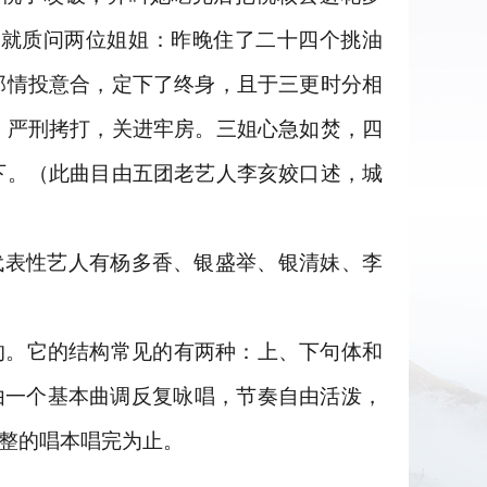
姐就质问两位姐姐：昨晚住了二十四个挑油
郎情投意合，定下了终身，且于三更时分相
，严刑拷打，关进牢房。三姐心急如焚，四
下。（此曲目由五团老艺人李亥姣口述，城
代表性艺人有杨多香、银盛举、银清妹、李
的。它的结构常见的有两种：上、下句体和
由一个基本曲调反复咏唱，节奏自由活泼，
整的唱本唱完为止。