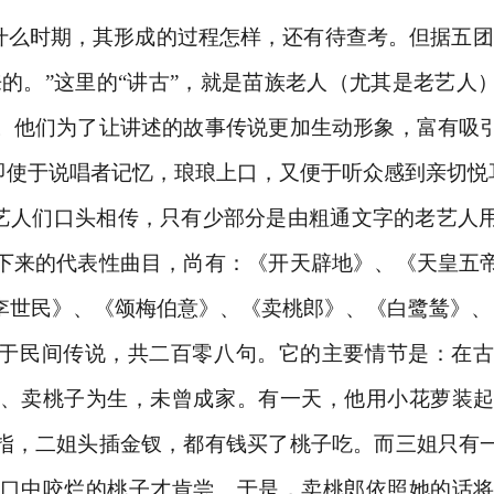
于什么时期，其形成的过程怎样，还有待查考。但据五团
出来的。”这里的“讲古”，就是苗族老人（尤其是老艺
。他们为了让讲述的故事传说更加生动形象，富有吸
即使于说唱者记忆，琅琅上口，又便于听众感到亲切悦
为艺人们口头相传，只有少部分是由粗通文字的老艺人
下来的代表性曲目，尚有：《开天辟地》、《天皇五
李世民》、《颂梅伯意》、《卖桃郎》、《白鹭鸶》、
于民间传说，共二百零八句。它的主要情节是：在古
、卖桃子为生，未曾成家。有一天，他用小花萝装
指，二姐头插金钗，都有钱买了桃子吃。而三姐只有
口中咬烂的桃子才肯尝。于是，卖桃郎依照她的话