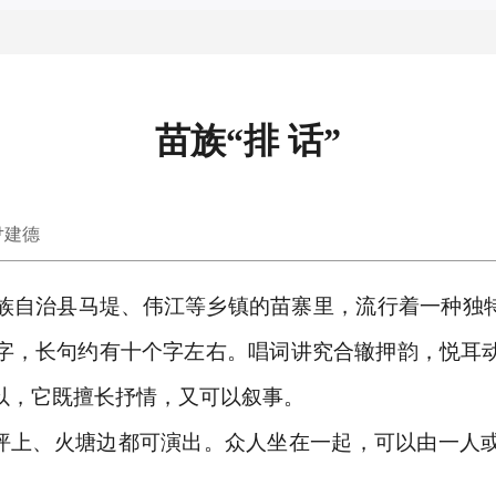
苗族“排 话”
尹建德
族自治县马堤、伟江等乡镇的苗寨里，流行着一种独特
字，长句约有十个字左右。唱词讲究合辙押韵，悦耳
以，它既擅长抒情，又可以叙事。
禾坪上、火塘边都可演出。众人坐在一起，可以由一人