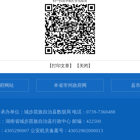
扫一扫在手机打开当前页
【打印文章】
【关闭】
府网站
本省市州政府网
县
单位：城步苗族自治县数据局 电话：0739-7360488
湖南省城步苗族自治县行政中心 邮编：422500
4305290007 公安机关备案号：
43052902000013