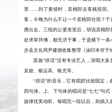
里……到了黄错时，卖桃郎去客栈投宿。
客，今晚为什么不让一个卖桃郎住宿？于
携出走。三组的公婆发觉后，胡说卖桃郎
处求审拜佛，都无济于事，于是横下一条
步县文化局尹建德收集整理（油印本存于
苗族“排话”没有专业艺人，演唱大
亥姣、银运高、银尤等。
“排话”的音乐，它有唱腔比较固定
四句体。上、下句体的唱词是“七七”句
旋律优美动听。每唱完一段以后，则插入