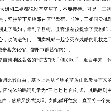
大姐和二姐都说没有空房了，不愿接待。可是，三
是，坚持留下卖桃郎在店里歇宿。当晚，三姐同卖桃
拐走了民妇，靠到了县衙。县官派差役捉拿了卖桃郎
心，便闯进衙门，同卖桃郎一起惨死在残酷的刑杖之
城步县文化馆、邵阳市群艺馆内）。
多是苗族地区著名的“讲古”能手和民歌手。近百年来，
，曲调比较自由，基本上是从当地的苗族山歌发展而来
式，四句体的唱词则常为“三七七七”的句式。其唱腔则
道白，然后又接着演唱。如此循环往复，直至将一个完