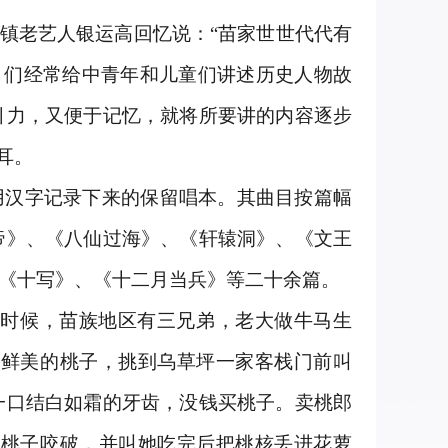
镇老艺人银运高回忆说：“苗家世世代代有
人）们经常给中青年和儿童们讲述历史人物故
引力，又便于记忆，就将所要讲的内容逐步
耳。
用汉字记录下来的保留唱本。其曲目按篇幅
帝》、《八仙过海》、《轩辕洞》、《文王
《十写》、《十二月当兵》等二十余篇。
时候，苗族地区有三兄弟，老大做牛马生
起鲜美的桃子，挑到乌草坪一家客栈门前叫
一口结白如霜的牙齿，没钱买桃子。卖桃郎
将桃子咬破，并叫她吃完后把桃核丢进花萝