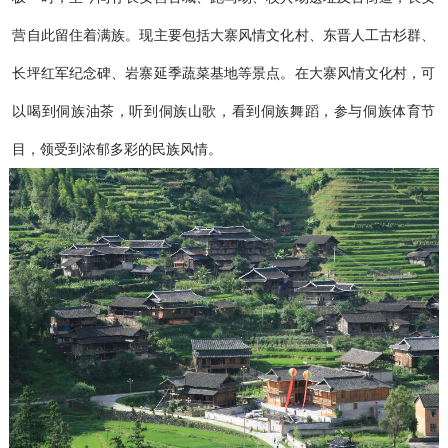
营自此留住着满族。现主要包括大寨风情文化村、东晋人工古杉群、
长坪红军纪念碑、岩寨延季蔬菜基地等景点。在大寨风情文化村，可
以喝到侗族油茶，听到侗族山歌，看到侗族舞蹈，参与侗族体育节
目，领受到浓郁多彩的民族风情。