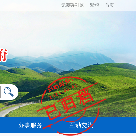
无障碍浏览
繁體
首页
归档时间:
2024-05-01
已归档
办事服务
互动交流